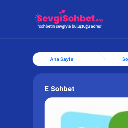
Ana Sayfa
So
E Sohbet