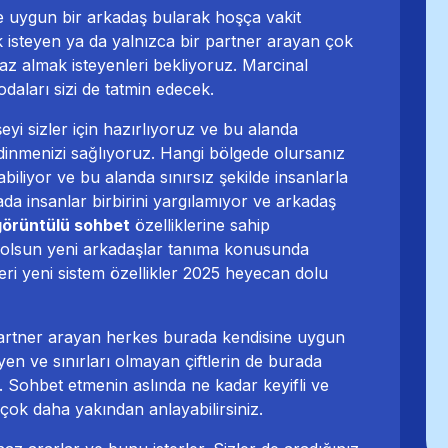
e uygun bir arkadaş bularak hoşça vakit
k isteyen ya da yalnızca bir partner arayan çok
az almak isteyenleri bekliyoruz.
Marcinal
aları sizi de tatmin edecek.
eyi sizler için hazırlıyoruz ve bu alanda
dinmenizi sağlıyoruz. Hangi bölgede olursanız
abiliyor ve bu alanda sınırsız şekilde insanlarla
da insanlar birbirini yargılamıyor ve arkadaş
görüntülü sohbet
özelliklerine sahip
rsa olsun yeni arkadaşlar tanıma konusunda
eri yeni sistem özellikler 2025 heyecan dolu
artner arayan herkes burada kendisine uygun
eyen ve sınırları olmayan çiftlerin de burada
r. Sohbet etmenin aslında ne kadar keyifli ve
çok daha yakından anlayabilirsiniz.