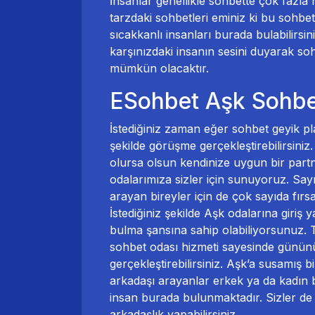
İnsanlar genellikle sohbette çok fazla 
tarzdaki sohbetleri eminiz ki bu sohbe
sıcakkanlı insanları burada bulabilirsin
karşınızdaki insanın sesini duyarak so
mümkün olacaktır.
ESohbet Aşk Sohbet
İstediğiniz zaman eğer sohbet geyik pl
şekilde görüşme gerçekleştirebilirsiniz
olursa olsun kendinize uygun bir partne
odalarımıza sizler için sunuyoruz. Say
arayan bireyler için de çok sayıda fırs
İstediğiniz şekilde Aşk odalarına giriş
bulma şansına sahip olabiliyorsunuz.
sohbet odası hizmeti sayesinde gününü
gerçekleştirebilirsiniz. Aşk’a susamış 
arkadaşı arayanlar erkek ya da kadın b
insan burada bulunmaktadır. Sizler de b
arkadaşlık yapabilirsiniz.