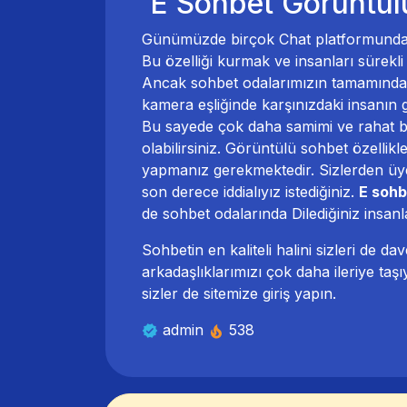
E Sohbet Görüntül
Günümüzde birçok Chat platformunda ne
Bu özelliği kurmak ve insanları sürek
Ancak sohbet odalarımızın tamamında g
kamera eşliğinde karşınızdaki insanın gö
Bu sayede çok daha samimi ve rahat bi
olabilirsiniz. Görüntülü sohbet özellikle
yapmanız gerekmektedir. Sizlerden üye
son derece iddialıyız istediğiniz.
E sohb
de sohbet odalarında Dilediğiniz insanl
Sohbetin en kaliteli halini sizleri de d
arkadaşlıklarımızı çok daha ileriye taşıy
sizler de sitemize giriş yapın.
admin
538