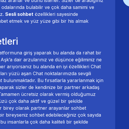
haz ararlar ve bunu isterler. Sizler de aradığınız
t odalarında bulabilir ve çok daha samimi ve
iz.
Sesli sohbet
özellikleri sayesinde
hbet etmek ve yüz yüze gibi bir his almak
leri
atformuna giriş yaparak bu alanda da rahat bir
. Aşk’a dair arzularınız ve düşünce eğiliminiz ne
r arıyorsanız bu alanda en iyi özellikleri Chat
ıları yüzü aşan Chat noktalarımızda sevgili
at bulunmaktadır. Bu fırsatlarla yararlanmak için
 yaparak sizler de kendinize bir partner arkadaş
 Tamamen ücretsiz olarak vermiş olduğumuz
zü çok daha aktif ve güzel bir şekilde
bir birey olarak partner arayanlar sohbet
ir bireyseniz sohbet edebileceğiniz çok sayıda
u insanlarla çok daha kaliteli bir şekilde