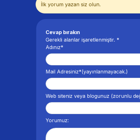
İlk yorum yazan siz olun.
Cevap bırakın
Gerekli alanlar işaretlenmiştir.
*
Adınız*
Mail Adresiniz*
(yayınlanmayacak.)
Web siteniz veya blogunuz
(zorunlu değ
Yorumuz: