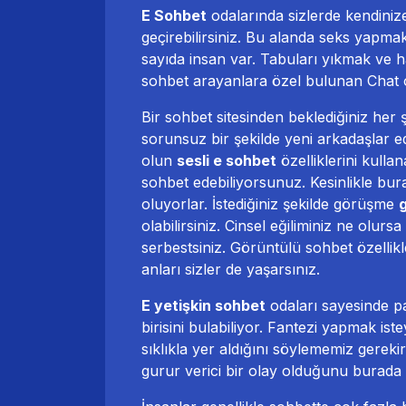
E Sohbet
odalarında sizlerde kendiniz
geçirebilirsiniz. Bu alanda seks yapma
sayıda insan var. Tabuları yıkmak ve h
sohbet
arayanlara özel bulunan Chat od
Bir sohbet sitesinden beklediğiniz her ş
sorunsuz bir şekilde yeni arkadaşlar e
olun
sesli e sohbet
özelliklerini kullan
sohbet edebiliyorsunuz. Kesinlikle bura
oluyorlar. İstediğiniz şekilde görüşme
olabilirsiniz. Cinsel eğiliminiz ne olu
serbestsiniz. Görüntülü sohbet özellikl
anları sizler de yaşarsınız.
E yetişkin sohbet
odaları sayesinde p
birisini bulabiliyor. Fantezi yapmak ist
sıklıkla yer aldığını söylememiz gereki
gurur verici bir olay olduğunu burada 